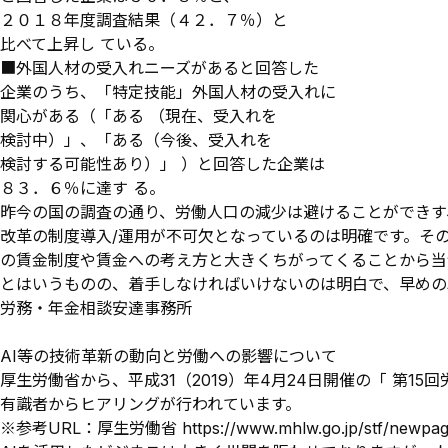
２０１８年度調査結果（４２．７％）と
比べて上昇し ている。
■外国人材の受入れニーズがあると回答した
企業のうち、「特定技能」外国人材の受入れに
関心がある（「ある （現在、受入れを
検討中）」、「ある（今後、受入れを
検討する可能性あり）」 ）と回答した企業は
８３．６％に達す る。
昨今の国の調査の通り、労働人口の減少は避けることができす
改革の制度導入/運用が不可欠となっているのは明確です。そ
の賃金制度や賃金への考え方と大きくちがってくることから当
とはいうものの、着手しなければいけないのは明白で、早めの
労務・年金相談安達事務所
AI等の技術革新の動向と労働への影響について
厚生労働省から、平成31（2019）年4月24日開催の「 第
有識者からヒアリングが行われています。
※参考URL：厚生労働省
https://www.mhlw.go.jp/stf/newpa