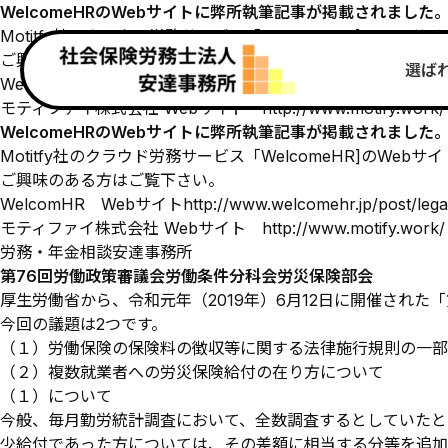
WelcomeHRのWebサイトに弊所執筆記事が掲載されました
Motitfy社のクラウド労務サービス「WelcomeHR]のW
ご興味のある方はご覧下さい。
選ば
WelcomHR Webサイト
http://www.welcomehr.jp/post/lega
モティファイ株式会社 Webサイト
http://www.motify.work/
WelcomeHRのWebサイトに弊所執筆記事が掲載されました
Motitfy社のクラウド労務サービス「WelcomeHR]の
ご興味のある方はご覧下さい。
WelcomHR Webサイト
http://www.welcomehr.jp/post/lega
モティファイ株式会社 Webサイト
http://www.motify.work/
労務・年金相談安達事務所
第76回労働政策審議会労働条件分科会労災保険部会
厚生労働省から、令和元年（2019年）6月12日に開催され
今回の議題は2つです。
（１）労働保険の保険料の徴収等に関する法律施行規則の一部
（２）複数就業者への労災保険給付の在り方について
（１）について
今般、毎月勤労統計調査において、全数調査するとしていたと
少給付であった方については、その差額に相当する分等を追加