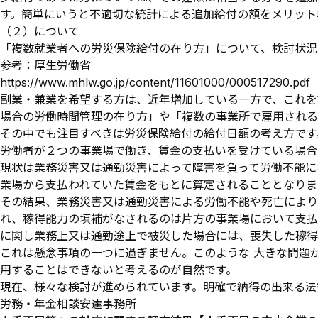
す。簡単にいうと不適切な統計による追加給付の額をメリット
（２）について
「複数就業者への労災保険給付の在り方」について、検討状況
参考：厚生労働省
https://www.mhlw.go.jp/content/11601000/000517290.pdf
副業・兼業を希望する方は、近年増加している一方で、これを
場合の労働時間管理の在り方」や「複数の事業所で雇用される
その中でも注目すべきは労災保険給付の給付日額の考え方です
労働者が２つの事業場で働き、賃金の支払いを受けている場合
現状は業務災害又は通勤災害によって障害を負って労働不能に
業場から支払われていた賃金をもとに算定されることとなりま
その結果、業務災害又は通勤災害による労働不能や死亡により
れ、稼得能力の填補がなされるのは片方の事業場において支払
に関し業務上又は通勤途上で被災した場合には、喪失した稼得
これは懸念事項の一つに過ぎません。このような 大きな問題
用することはできないと考えるのが自然です。
現在、様々な検討が進められています。明確で納得の出来る法
労務・年金相談安達事務所