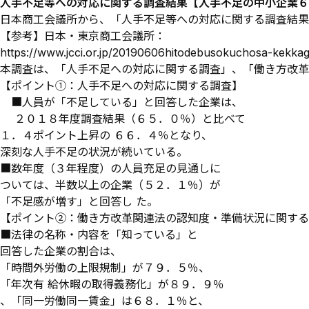
人手不足等への対応に関する調査結果【人手不足の中小企業６
日本商工会議所から、「人手不足等への対応に関する調査結果」
【参考】日本・東京商工会議所：
https://www.jcci.or.jp/20190606hitodebusokuchosa-kekkag
本調査は、「人手不足への対応に関する調査」、「働き方改革
【ポイント①：人手不足への対応に関する調査】
■人員が「不足している」と回答した企業は、
２０１８年度調査結果（６５．０％）と比べて
１．４ポイント上昇の ６６．４％となり、
深刻な人手不足の状況が続いている。
■数年度（３年程度）の人員充足の見通しに
ついては、半数以上の企業（５２．１％）が
「不足感が増す」と回答し た。
【ポイント②：働き方改革関連法の認知度・準備状況に関する
■法律の名称・内容を「知っている」と
回答した企業の割合は、
「時間外労働の上限規制」が７９．５％、
「年次有 給休暇の取得義務化」が８９．９％
、「同一労働同一賃金」は６８．１％と、