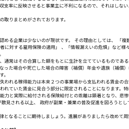
収支率に反映させると事業主に不利になるので、それはしない
の取りまとめがされております。
認める企業は少ないのが現状です。 その理由としては、 「複
者に対する雇用保険の適用」 、「情報漏えいの危惧」など様
。
、通常はその合算した額をもとに生計を立てているものである
なった場合や死亡した場合の障害（補償）年金や遺族（補償）
す。
失われる稼得能力は本来２つの事業場から支払われる賃金の合
われていた賃金に見合う部分に限定されることになります。特
能力と実際に給付される保険給付との乖離は顕著となり、悲惨
が散見される以上、 政府が副業・兼業の普及促進を図ろうと
律となることに期待しましょう。進展がありましたら改めて周