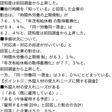
認知度は前回調査から上昇した。
■施行時期を「知っている」と回答した企業の
割合は、「時間外労働の上限規制」が
７６．５％、「年次有給休暇 の取得義務化」
が８４．４％、「同一労働同一賃金」は
６２．４％と、認知度は前回調査から上昇した。
■準備状況について、
「対応済・対応の目途が付いている」と
回答した企業の割合は、
「時間外労働の上限規 制」が６３．１％、
「年次有給休暇の取得義務化」が７７．３％と、
前回調査から上昇した。
一方、「同一労働同 一賃金」は３６．０％にとどまっている
【ポイント③：外国人材の受入れニーズに関する調査】
■外国人材の受入れニーズがある
（「ある（既に雇用している）」、
「ある（今後雇用する予定）」、
「雇用するか検 討中」と回答した割合の合計）
と回答した企業は５０．８％と、