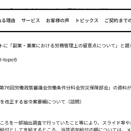
。
ebサイトに「 2020年東京オリンピック開催時における対策：テ
れる理由
サービス
お客様の声
トピックス
ご契約まで
l-topic10
。
Webサイトに「副業・兼業における労務管理上の留意点について」
l-topic6
た「第76回労働政策審議会労働条件分科会労災保険部会」の資料
を改正する省令案要綱について（諮問）
ころを一部抽出調査で行っていたこと等により、スライド率や
給付として支給するところ、当該追加給付の額については、メ